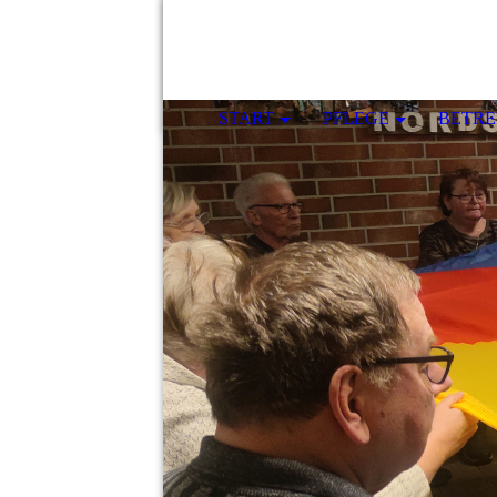
START
PFLEGE
BETR